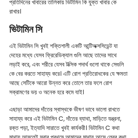
প্রতিদিনের খাবারের তালিকায় ভিটামিন কি যুক্ত খাবার কে
রাখার।
ভিটামিন সি
এই ভিটামিন সি খুবই শক্তিশালী একটি আন্টিঅক্সসিডেন্ট যা
দেহের মধ্যে যেসব ফ্রিরেডিক্যাল গুলি আছে তাদের সাথে
লড়াই করে, এবং শরীরে যেসব টক্সিক পদার্থ গুলো থাকে সেগুলি
কে বের করতে সাহায্য করে। এটি রোগ প্রতিরোধকের যে ক্ষমতা
আছে সেটিকে আরো উন্নত করে তোলে তার ফলে রোগ
সক্রামণের ভয় ও অনেক হরে কমে যাই।
এছাড়া আমাদের দাঁতের স্বাস্থকে ভীষণ ভাবে ভালো রাখতে
সাহায্য করে এই ভিটামিন C, দাঁতের ব্যাথা, মাড়িতে যন্ত্রনা,
রক্ত পড়া, ইত্যাদি সারাতে খুবই কার্যকরী। ভিটামিন C কথা
মাথায় আসলেই সবার প্রথমে আমাদের মাথায় আসে লেবুর কথা