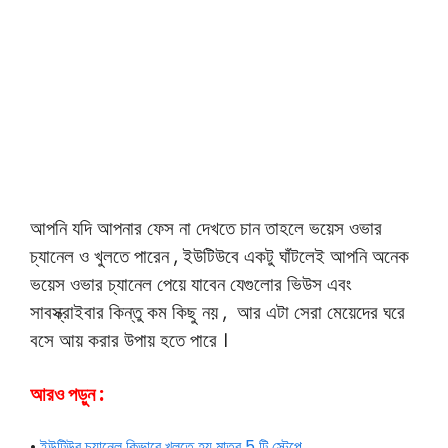
আপনি যদি আপনার ফেস না দেখতে চান তাহলে ভয়েস ওভার
চ্যানেল ও খুলতে পারেন , ইউটিউবে একটু ঘাঁটলেই আপনি অনেক
ভয়েস ওভার চ্যানেল পেয়ে যাবেন যেগুলোর ভিউস এবং
সাবস্ক্রাইবার কিন্তু কম কিছু নয় , আর এটা সেরা
মেয়েদের ঘরে
বসে আয় করার উপায় হতে পারে ।
আরও পড়ুন :
•
ইউটিউব চ্যানেল কিভাবে খুলতে হয় মাত্র 5 টি স্টেপে